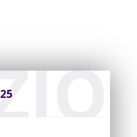
ZIO
025